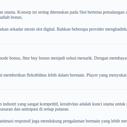
n utama. Konsep ini sering ditemukan pada Slot bertema petualangan a
adiah bonus.
ukan sekadar mesin slot digital. Bahkan beberapa provider menghadirk
mode bonus, fitur buy bonus menjadi solusi menarik. Dengan membayar
ni memberikan fleksibilitas lebih dalam bermain. Player yang menyukai
alam industri yang sangat kompetitif, kreativitas adalah kunci utama
saran dan antisipasi di setiap putaran.
ta animasi responsif juga mendukung pengalaman bermain yang lebih men