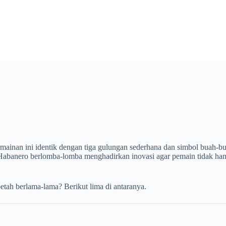
mainan ini identik dengan tiga gulungan sederhana dan simbol buah-buah
Habanero
berlomba-lomba menghadirkan inovasi agar pemain tidak han
betah berlama-lama? Berikut lima di antaranya.