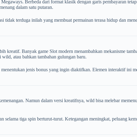
tem Megaways. Berbeda dari format klasik dengan garis pembayaran teta
 menang dalam satu putaran.
nsasi tidak terduga inilah yang membuat permainan terasa hidup dan m
 lebih kreatif. Banyak game Slot modern menambahkan mekanisme tamba
i wild, atau bahkan tambahan gulungan baru.
nentukan jenis bonus yang ingin diaktifkan. Elemen interaktif ini m
menangan. Namun dalam versi kreatifnya, wild bisa melebar memenuh
n selama tiga spin berturut-turut. Ketegangan meningkat, peluang kem