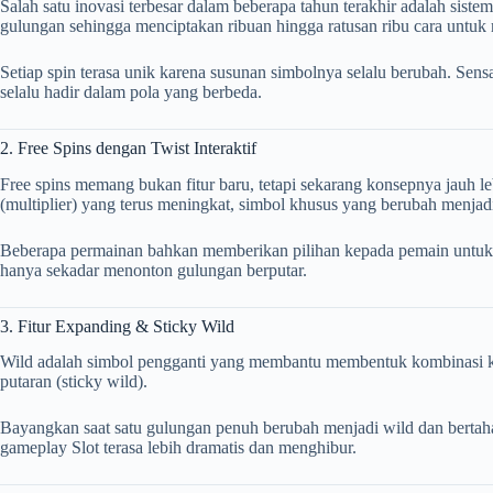
Salah satu inovasi terbesar dalam beberapa tahun terakhir adalah sis
gulungan sehingga menciptakan ribuan hingga ratusan ribu cara untuk
Setiap spin terasa unik karena susunan simbolnya selalu berubah. Se
selalu hadir dalam pola yang berbeda.
2. Free Spins dengan Twist Interaktif
Free spins memang bukan fitur baru, tetapi sekarang konsepnya jauh
(multiplier) yang terus meningkat, simbol khusus yang berubah menjad
Beberapa permainan bahkan memberikan pilihan kepada pemain untuk me
hanya sekadar menonton gulungan berputar.
3. Fitur Expanding & Sticky Wild
Wild adalah simbol pengganti yang membantu membentuk kombinasi ke
putaran (sticky wild).
Bayangkan saat satu gulungan penuh berubah menjadi wild dan bertaha
gameplay Slot terasa lebih dramatis dan menghibur.