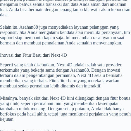
menjamin bahwa semua transaksi dan data Anda aman dari ancaman
luar. Anda bisa bermain dengan tenang tanpa khawatir akan kebocoran
data.
Selain itu, Asahan88 juga menyediakan layanan pelanggan yang
responsif. Jika Anda mengalami kendala atau memiliki pertanyaan, tim
support siap membantu kapan saja. Ini menambah rasa nyaman saat
bermain dan membuat pengalaman Anda semakin menyenangkan.
Inovasi dan Fitur Baru dari Next 4D
Seperti yang telah disebutkan, Next 4D adalah salah satu provider
terkemuka yang bekerja sama dengan Asahan88. Dengan inovasi
terbaru dalam pengembangan permainan, Next 4D selalu berusaha
memberikan yang terbaik. Fitur-fitur baru yang mereka tawarkan
membuat setiap permainan lebih dinamis dan interaktif.
Misalnya, banyak slot dari Next 4D kini dilengkapi dengan fitur bonus
yang unik, seperti permainan mini yang memberikan kesempatan
tambahan untuk menang. Dengan setiap putaran, Anda tidak hanya
berfokus pada hasil akhir, tetapi juga menikmati perjalanan yang penuh
kejutan.