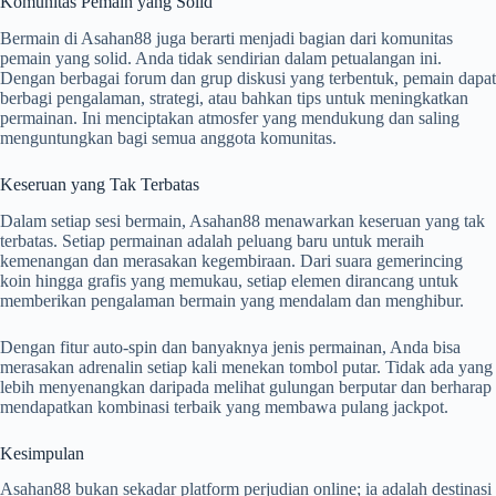
Komunitas Pemain yang Solid
Bermain di Asahan88 juga berarti menjadi bagian dari komunitas
pemain yang solid. Anda tidak sendirian dalam petualangan ini.
Dengan berbagai forum dan grup diskusi yang terbentuk, pemain dapat
berbagi pengalaman, strategi, atau bahkan tips untuk meningkatkan
permainan. Ini menciptakan atmosfer yang mendukung dan saling
menguntungkan bagi semua anggota komunitas.
Keseruan yang Tak Terbatas
Dalam setiap sesi bermain, Asahan88 menawarkan keseruan yang tak
terbatas. Setiap permainan adalah peluang baru untuk meraih
kemenangan dan merasakan kegembiraan. Dari suara gemerincing
koin hingga grafis yang memukau, setiap elemen dirancang untuk
memberikan pengalaman bermain yang mendalam dan menghibur.
Dengan fitur auto-spin dan banyaknya jenis permainan, Anda bisa
merasakan adrenalin setiap kali menekan tombol putar. Tidak ada yang
lebih menyenangkan daripada melihat gulungan berputar dan berharap
mendapatkan kombinasi terbaik yang membawa pulang jackpot.
Kesimpulan
Asahan88 bukan sekadar platform perjudian online; ia adalah destinasi