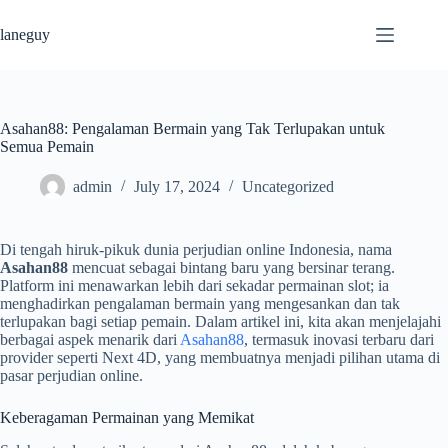
Skip
to
laneguy
content
Asahan88: Pengalaman Bermain yang Tak Terlupakan untuk
Semua Pemain
admin
July 17, 2024
Uncategorized
Di tengah hiruk-pikuk dunia perjudian online Indonesia, nama
Asahan88
mencuat sebagai bintang baru yang bersinar terang.
Platform ini menawarkan lebih dari sekadar permainan slot; ia
menghadirkan pengalaman bermain yang mengesankan dan tak
terlupakan bagi setiap pemain. Dalam artikel ini, kita akan menjelajahi
berbagai aspek menarik dari
Asahan88
, termasuk inovasi terbaru dari
provider seperti Next 4D, yang membuatnya menjadi pilihan utama di
pasar perjudian online.
Keberagaman Permainan yang Memikat