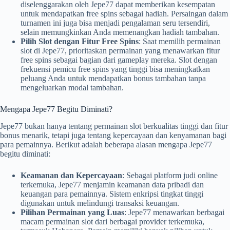
diselenggarakan oleh Jepe77 dapat memberikan kesempatan
untuk mendapatkan free spins sebagai hadiah. Persaingan dalam
turnamen ini juga bisa menjadi pengalaman seru tersendiri,
selain memungkinkan Anda memenangkan hadiah tambahan.
Pilih Slot dengan Fitur Free Spins
: Saat memilih permainan
slot di Jepe77, prioritaskan permainan yang menawarkan fitur
free spins sebagai bagian dari gameplay mereka. Slot dengan
frekuensi pemicu free spins yang tinggi bisa meningkatkan
peluang Anda untuk mendapatkan bonus tambahan tanpa
mengeluarkan modal tambahan.
Mengapa Jepe77 Begitu Diminati?
Jepe77 bukan hanya tentang permainan slot berkualitas tinggi dan fitur
bonus menarik, tetapi juga tentang kepercayaan dan kenyamanan bagi
para pemainnya. Berikut adalah beberapa alasan mengapa Jepe77
begitu diminati:
Keamanan dan Kepercayaan
: Sebagai platform judi online
terkemuka, Jepe77 menjamin keamanan data pribadi dan
keuangan para pemainnya. Sistem enkripsi tingkat tinggi
digunakan untuk melindungi transaksi keuangan.
Pilihan Permainan yang Luas
: Jepe77 menawarkan berbagai
macam permainan slot dari berbagai provider terkemuka,