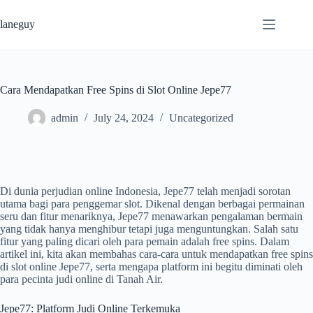
Skip
to
laneguy
content
Cara Mendapatkan Free Spins di Slot Online Jepe77
admin
July 24, 2024
Uncategorized
Di dunia perjudian online Indonesia, Jepe77 telah menjadi sorotan
utama bagi para penggemar slot. Dikenal dengan berbagai permainan
seru dan fitur menariknya, Jepe77 menawarkan pengalaman bermain
yang tidak hanya menghibur tetapi juga menguntungkan. Salah satu
fitur yang paling dicari oleh para pemain adalah free spins. Dalam
artikel ini, kita akan membahas cara-cara untuk mendapatkan free spins
di slot online Jepe77, serta mengapa platform ini begitu diminati oleh
para pecinta judi online di Tanah Air.
Jepe77: Platform Judi Online Terkemuka