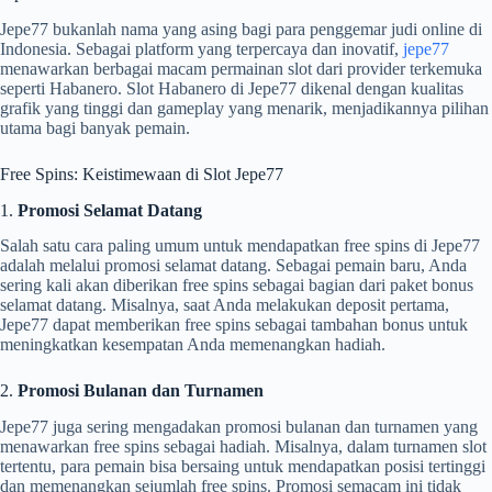
Jepe77 bukanlah nama yang asing bagi para penggemar judi online di
Indonesia. Sebagai platform yang terpercaya dan inovatif,
jepe77
menawarkan berbagai macam permainan slot dari provider terkemuka
seperti Habanero. Slot Habanero di Jepe77 dikenal dengan kualitas
grafik yang tinggi dan gameplay yang menarik, menjadikannya pilihan
utama bagi banyak pemain.
Free Spins: Keistimewaan di Slot Jepe77
1.
Promosi Selamat Datang
Salah satu cara paling umum untuk mendapatkan free spins di Jepe77
adalah melalui promosi selamat datang. Sebagai pemain baru, Anda
sering kali akan diberikan free spins sebagai bagian dari paket bonus
selamat datang. Misalnya, saat Anda melakukan deposit pertama,
Jepe77 dapat memberikan free spins sebagai tambahan bonus untuk
meningkatkan kesempatan Anda memenangkan hadiah.
2.
Promosi Bulanan dan Turnamen
Jepe77 juga sering mengadakan promosi bulanan dan turnamen yang
menawarkan free spins sebagai hadiah. Misalnya, dalam turnamen slot
tertentu, para pemain bisa bersaing untuk mendapatkan posisi tertinggi
dan memenangkan sejumlah free spins. Promosi semacam ini tidak