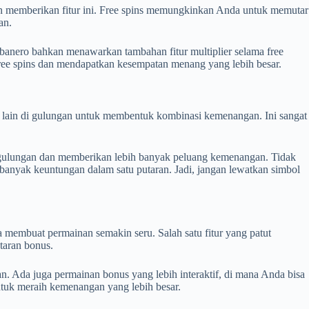
galan memberikan fitur ini. Free spins memungkinkan Anda untuk memutar
an.
banero bahkan menawarkan tambahan fitur multiplier selama free
free spins dan mendapatkan kesempatan menang yang lebih besar.
ol lain di gulungan untuk membentuk kombinasi kemenangan. Ini sangat
 gulungan dan memberikan lebih banyak peluang kemenangan. Tidak
anyak keuntungan dalam satu putaran. Jadi, jangan lewatkan simbol
a membuat permainan semakin seru. Salah satu fitur yang patut
taran bonus.
. Ada juga permainan bonus yang lebih interaktif, di mana Anda bisa
ntuk meraih kemenangan yang lebih besar.