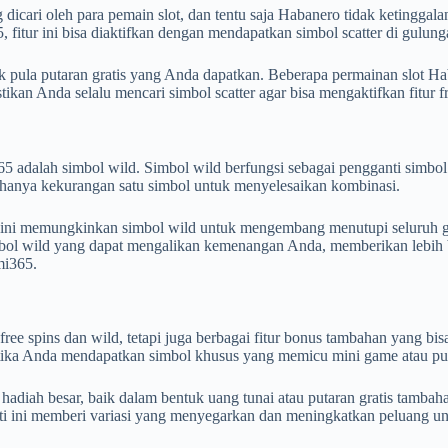
ing dicari oleh para pemain slot, dan tentu saja Habanero tidak keting
itur ini bisa diaktifkan dengan mendapatkan simbol scatter di gulung
 pula putaran gratis yang Anda dapatkan. Beberapa permainan slot Ha
kan Anda selalu mencari simbol scatter agar bisa mengaktifkan fitur 
365 adalah simbol wild. Simbol wild berfungsi sebagai pengganti simb
hanya kekurangan satu simbol untuk menyelesaikan kombinasi.
r ini memungkinkan simbol wild untuk mengembang menutupi seluruh
bol wild yang dapat mengalikan kemenangan Anda, memberikan lebih b
mi365.
ree spins dan wild, tetapi juga berbagai fitur bonus tambahan yang bis
etika Anda mendapatkan simbol khusus yang memicu mini game atau pu
iah besar, baik dalam bentuk uang tunai atau putaran gratis tambahan
erti ini memberi variasi yang menyegarkan dan meningkatkan peluang u