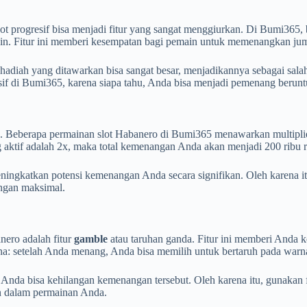
ot progresif bisa menjadi fitur yang sangat menggiurkan. Di Bumi365
ain. Fitur ini memberi kesempatan bagi pemain untuk memenangkan jum
diah yang ditawarkan bisa sangat besar, menjadikannya sebagai salah s
f di Bumi365, karena siapa tahu, Anda bisa menjadi pemenang berunt
. Beberapa permainan slot Habanero di Bumi365 menawarkan multipl
 aktif adalah 2x, maka total kemenangan Anda akan menjadi 200 ribu r
 meningkatkan potensi kemenangan Anda secara signifikan. Oleh karena i
ngan maksimal.
nero adalah fitur
gamble
atau taruhan ganda. Fitur ini memberi Anda
a: setelah Anda menang, Anda bisa memilih untuk bertaruh pada war
, Anda bisa kehilangan kemenangan tersebut. Oleh karena itu, gunakan 
n dalam permainan Anda.