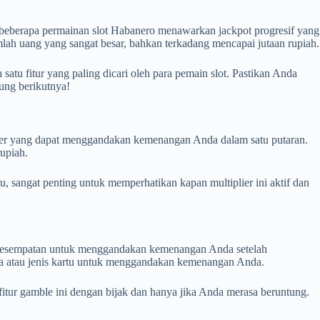
, beberapa permainan slot Habanero menawarkan jackpot progresif yang
lah uang yang sangat besar, bahkan terkadang mencapai jutaan rupiah.
atu fitur yang paling dicari oleh para pemain slot. Pastikan Anda
ung berikutnya!
ier yang dapat menggandakan kemenangan Anda dalam satu putaran.
upiah.
tu, sangat penting untuk memperhatikan kapan multiplier ini aktif dan
 kesempatan untuk menggandakan kemenangan Anda setelah
na atau jenis kartu untuk menggandakan kemenangan Anda.
fitur gamble ini dengan bijak dan hanya jika Anda merasa beruntung.