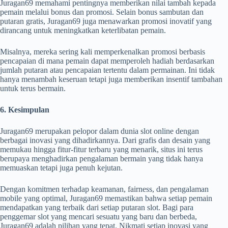
Juragan69 memahami pentingnya memberikan nilai tambah kepada
pemain melalui bonus dan promosi. Selain bonus sambutan dan
putaran gratis, Juragan69 juga menawarkan promosi inovatif yang
dirancang untuk meningkatkan keterlibatan pemain.
Misalnya, mereka sering kali memperkenalkan promosi berbasis
pencapaian di mana pemain dapat memperoleh hadiah berdasarkan
jumlah putaran atau pencapaian tertentu dalam permainan. Ini tidak
hanya menambah keseruan tetapi juga memberikan insentif tambahan
untuk terus bermain.
6. Kesimpulan
Juragan69 merupakan pelopor dalam dunia slot online dengan
berbagai inovasi yang dihadirkannya. Dari grafis dan desain yang
memukau hingga fitur-fitur terbaru yang menarik, situs ini terus
berupaya menghadirkan pengalaman bermain yang tidak hanya
memuaskan tetapi juga penuh kejutan.
Dengan komitmen terhadap keamanan, fairness, dan pengalaman
mobile yang optimal, Juragan69 memastikan bahwa setiap pemain
mendapatkan yang terbaik dari setiap putaran slot. Bagi para
penggemar slot yang mencari sesuatu yang baru dan berbeda,
Juragan69 adalah pilihan yang tepat. Nikmati setiap inovasi yang