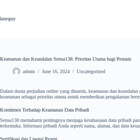
Skip
to
content
laneguy
Keamanan dan Keandalan Sensa138: Prioritas Utama bagi Pemain
admin
June 16, 2024
Uncategorized
Dalam dunia perjudian online yang dinamis, keamanan dan keandalan pl
keamanan sebagai prioritas utama untuk memberikan pengalaman berm
Komitmen Terhadap Keamanan Data Pribadi
Sensa138 memahami pentingnya menjaga kerahasiaan data pribadi para
terkemuka. Informasi pribadi Anda seperti nama, alamat, dan data keu
Sertifikasi dan Lisensi Resmi