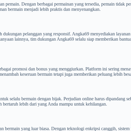
 pemain. Dengan berbagai permainan yang tersedia, pemain tidak perl
man bermain menjadi lebih praktis dan menyenangkan.
ah dukungan pelanggan yang responsif. Angka69 menyediakan layana
rtanyaan lainnya, tim dukungan Angka69 selalu siap memberikan bantu
rbagai promosi dan bonus yang menggiurkan. Platform ini sering mena
 menambah keseruan bermain tetapi juga memberikan peluang lebih bes
tuk selalu bermain dengan bijak. Perjudian online harus dipandang s
nah bertaruh lebih dari yang Anda mampu untuk kehilangan.
rmain yang luar biasa. Dengan teknologi enkripsi canggih, sistem v