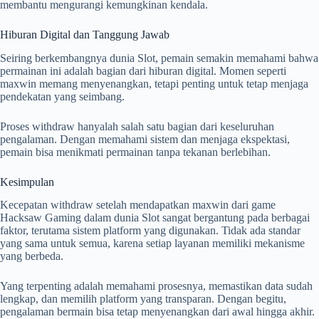
membantu mengurangi kemungkinan kendala.
Hiburan Digital dan Tanggung Jawab
Seiring berkembangnya dunia Slot, pemain semakin memahami bahwa
permainan ini adalah bagian dari hiburan digital. Momen seperti
maxwin memang menyenangkan, tetapi penting untuk tetap menjaga
pendekatan yang seimbang.
Proses withdraw hanyalah salah satu bagian dari keseluruhan
pengalaman. Dengan memahami sistem dan menjaga ekspektasi,
pemain bisa menikmati permainan tanpa tekanan berlebihan.
Kesimpulan
Kecepatan withdraw setelah mendapatkan maxwin dari game
Hacksaw Gaming dalam dunia Slot sangat bergantung pada berbagai
faktor, terutama sistem platform yang digunakan. Tidak ada standar
yang sama untuk semua, karena setiap layanan memiliki mekanisme
yang berbeda.
Yang terpenting adalah memahami prosesnya, memastikan data sudah
lengkap, dan memilih platform yang transparan. Dengan begitu,
pengalaman bermain bisa tetap menyenangkan dari awal hingga akhir.