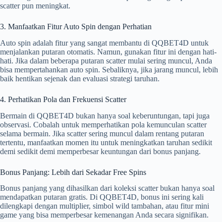
scatter pun meningkat.
3. Manfaatkan Fitur Auto Spin dengan Perhatian
Auto spin adalah fitur yang sangat membantu di QQBET4D untuk
menjalankan putaran otomatis. Namun, gunakan fitur ini dengan hati-
hati. Jika dalam beberapa putaran scatter mulai sering muncul, Anda
bisa mempertahankan auto spin. Sebaliknya, jika jarang muncul, lebih
baik hentikan sejenak dan evaluasi strategi taruhan.
4. Perhatikan Pola dan Frekuensi Scatter
Bermain di QQBET4D bukan hanya soal keberuntungan, tapi juga
observasi. Cobalah untuk memperhatikan pola kemunculan scatter
selama bermain. Jika scatter sering muncul dalam rentang putaran
tertentu, manfaatkan momen itu untuk meningkatkan taruhan sedikit
demi sedikit demi memperbesar keuntungan dari bonus panjang.
Bonus Panjang: Lebih dari Sekadar Free Spins
Bonus panjang yang dihasilkan dari koleksi scatter bukan hanya soal
mendapatkan putaran gratis. Di QQBET4D, bonus ini sering kali
dilengkapi dengan multiplier, simbol wild tambahan, atau fitur mini
game yang bisa memperbesar kemenangan Anda secara signifikan.