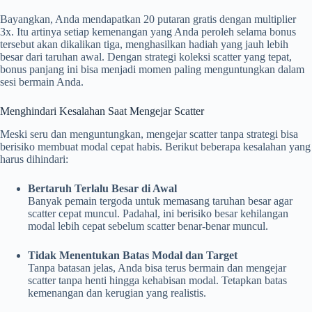
Bayangkan, Anda mendapatkan 20 putaran gratis dengan multiplier
3x. Itu artinya setiap kemenangan yang Anda peroleh selama bonus
tersebut akan dikalikan tiga, menghasilkan hadiah yang jauh lebih
besar dari taruhan awal. Dengan strategi koleksi scatter yang tepat,
bonus panjang ini bisa menjadi momen paling menguntungkan dalam
sesi bermain Anda.
Menghindari Kesalahan Saat Mengejar Scatter
Meski seru dan menguntungkan, mengejar scatter tanpa strategi bisa
berisiko membuat modal cepat habis. Berikut beberapa kesalahan yang
harus dihindari:
Bertaruh Terlalu Besar di Awal
Banyak pemain tergoda untuk memasang taruhan besar agar
scatter cepat muncul. Padahal, ini berisiko besar kehilangan
modal lebih cepat sebelum scatter benar-benar muncul.
Tidak Menentukan Batas Modal dan Target
Tanpa batasan jelas, Anda bisa terus bermain dan mengejar
scatter tanpa henti hingga kehabisan modal. Tetapkan batas
kemenangan dan kerugian yang realistis.