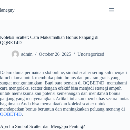
Skip
to
laneguy
content
Koleksi Scatter: Cara Maksimalkan Bonus Panjang di
QQBET4D
admin
October 26, 2025
Uncategorized
Dalam dunia permainan slot online, simbol scatter sering kali menjadi
kunci utama untuk membuka pintu bonus dan putaran gratis yang
sangat menguntungkan. Bagi para pemain di QQBET4D, memahami
cara mengoleksi scatter dengan efektif bisa menjadi strategi ampuh
untuk memaksimalkan potensi kemenangan dan menikmati bonus
panjang yang menyenangkan. Artikel ini akan membahas secara tuntas
bagaimana Anda bisa memanfaatkan koleksi scatter untuk
mendapatkan bonus beruntun dan meningkatkan peluang menang di
QQBET4D
.
Apa Itu Simbol Scatter dan Mengapa Penting?