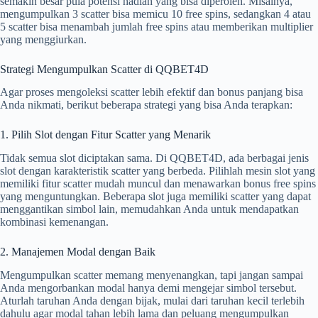
semakin besar pula potensi hadiah yang bisa diperoleh. Misalnya,
mengumpulkan 3 scatter bisa memicu 10 free spins, sedangkan 4 atau
5 scatter bisa menambah jumlah free spins atau memberikan multiplier
yang menggiurkan.
Strategi Mengumpulkan Scatter di QQBET4D
Agar proses mengoleksi scatter lebih efektif dan bonus panjang bisa
Anda nikmati, berikut beberapa strategi yang bisa Anda terapkan:
1. Pilih Slot dengan Fitur Scatter yang Menarik
Tidak semua slot diciptakan sama. Di QQBET4D, ada berbagai jenis
slot dengan karakteristik scatter yang berbeda. Pilihlah mesin slot yang
memiliki fitur scatter mudah muncul dan menawarkan bonus free spins
yang menguntungkan. Beberapa slot juga memiliki scatter yang dapat
menggantikan simbol lain, memudahkan Anda untuk mendapatkan
kombinasi kemenangan.
2. Manajemen Modal dengan Baik
Mengumpulkan scatter memang menyenangkan, tapi jangan sampai
Anda mengorbankan modal hanya demi mengejar simbol tersebut.
Aturlah taruhan Anda dengan bijak, mulai dari taruhan kecil terlebih
dahulu agar modal tahan lebih lama dan peluang mengumpulkan