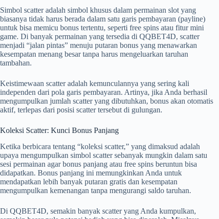
Simbol scatter adalah simbol khusus dalam permainan slot yang
biasanya tidak harus berada dalam satu garis pembayaran (payline)
untuk bisa memicu bonus tertentu, seperti free spins atau fitur mini
game. Di banyak permainan yang tersedia di QQBET4D, scatter
menjadi “jalan pintas” menuju putaran bonus yang menawarkan
kesempatan menang besar tanpa harus mengeluarkan taruhan
tambahan.
Keistimewaan scatter adalah kemunculannya yang sering kali
independen dari pola garis pembayaran. Artinya, jika Anda berhasil
mengumpulkan jumlah scatter yang dibutuhkan, bonus akan otomatis
aktif, terlepas dari posisi scatter tersebut di gulungan.
Koleksi Scatter: Kunci Bonus Panjang
Ketika berbicara tentang “koleksi scatter,” yang dimaksud adalah
upaya mengumpulkan simbol scatter sebanyak mungkin dalam satu
sesi permainan agar bonus panjang atau free spins beruntun bisa
didapatkan. Bonus panjang ini memungkinkan Anda untuk
mendapatkan lebih banyak putaran gratis dan kesempatan
mengumpulkan kemenangan tanpa mengurangi saldo taruhan.
Di QQBET4D, semakin banyak scatter yang Anda kumpulkan,