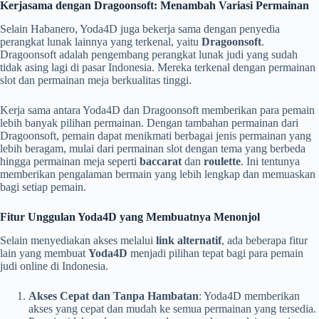
Kerjasama dengan Dragoonsoft: Menambah Variasi Permainan
Selain Habanero, Yoda4D juga bekerja sama dengan penyedia
perangkat lunak lainnya yang terkenal, yaitu
Dragoonsoft
.
Dragoonsoft adalah pengembang perangkat lunak judi yang sudah
tidak asing lagi di pasar Indonesia. Mereka terkenal dengan permainan
slot dan permainan meja berkualitas tinggi.
Kerja sama antara Yoda4D dan Dragoonsoft memberikan para pemain
lebih banyak pilihan permainan. Dengan tambahan permainan dari
Dragoonsoft, pemain dapat menikmati berbagai jenis permainan yang
lebih beragam, mulai dari permainan slot dengan tema yang berbeda
hingga permainan meja seperti
baccarat
dan
roulette
. Ini tentunya
memberikan pengalaman bermain yang lebih lengkap dan memuaskan
bagi setiap pemain.
Fitur Unggulan Yoda4D yang Membuatnya Menonjol
Selain menyediakan akses melalui
link alternatif
, ada beberapa fitur
lain yang membuat
Yoda4D
menjadi pilihan tepat bagi para pemain
judi online di Indonesia.
Akses Cepat dan Tanpa Hambatan
: Yoda4D memberikan
akses yang cepat dan mudah ke semua permainan yang tersedia.