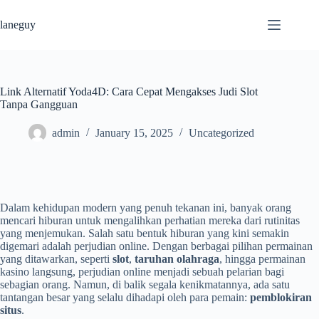
Skip
to
laneguy
content
Link Alternatif Yoda4D: Cara Cepat Mengakses Judi Slot
Tanpa Gangguan
admin
January 15, 2025
Uncategorized
Dalam kehidupan modern yang penuh tekanan ini, banyak orang
mencari hiburan untuk mengalihkan perhatian mereka dari rutinitas
yang menjemukan. Salah satu bentuk hiburan yang kini semakin
digemari adalah perjudian online. Dengan berbagai pilihan permainan
yang ditawarkan, seperti
slot
,
taruhan olahraga
, hingga permainan
kasino langsung, perjudian online menjadi sebuah pelarian bagi
sebagian orang. Namun, di balik segala kenikmatannya, ada satu
tantangan besar yang selalu dihadapi oleh para pemain:
pemblokiran
situs
.