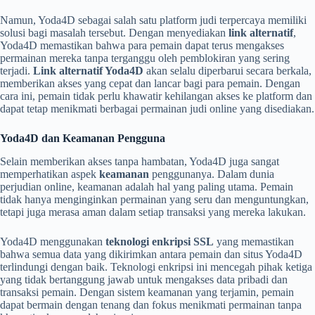
Namun, Yoda4D sebagai salah satu platform judi terpercaya memiliki
solusi bagi masalah tersebut. Dengan menyediakan
link alternatif
,
Yoda4D memastikan bahwa para pemain dapat terus mengakses
permainan mereka tanpa terganggu oleh pemblokiran yang sering
terjadi.
Link alternatif Yoda4D
akan selalu diperbarui secara berkala,
memberikan akses yang cepat dan lancar bagi para pemain. Dengan
cara ini, pemain tidak perlu khawatir kehilangan akses ke platform dan
dapat tetap menikmati berbagai permainan judi online yang disediakan.
Yoda4D dan Keamanan Pengguna
Selain memberikan akses tanpa hambatan, Yoda4D juga sangat
memperhatikan aspek
keamanan
penggunanya. Dalam dunia
perjudian online, keamanan adalah hal yang paling utama. Pemain
tidak hanya menginginkan permainan yang seru dan menguntungkan,
tetapi juga merasa aman dalam setiap transaksi yang mereka lakukan.
Yoda4D menggunakan
teknologi enkripsi SSL
yang memastikan
bahwa semua data yang dikirimkan antara pemain dan situs Yoda4D
terlindungi dengan baik. Teknologi enkripsi ini mencegah pihak ketiga
yang tidak bertanggung jawab untuk mengakses data pribadi dan
transaksi pemain. Dengan sistem keamanan yang terjamin, pemain
dapat bermain dengan tenang dan fokus menikmati permainan tanpa