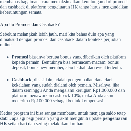
membahas bagaimana cara memaksimalkan keuntungan dari promosi
dan cashback di platform pengeluaran HK tanpa harus mengandalkan
keberuntungan semata.
Apa Itu Promosi dan Cashback?
Sebelum melangkah lebih jauh, mari kita bahas dulu apa yang
dimaksud dengan promosi dan cashback dalam konteks perjudian
online.
Promosi
biasanya berupa bonus yang diberikan oleh platform
kepada pemain. Bentuknya bisa bermacam-macam: bonus
deposit, bonus new member, atau hadiah dari event tertentu.
Cashback
, di sisi lain, adalah pengembalian dana dari
kekalahan yang sudah dialami oleh pemain. Misalnya, jika
dalam seminggu Anda mengalami kerugian Rp1.000.000 dan
platform menawarkan cashback 10%, maka Anda akan
menerima Rp100.000 sebagai bentuk kompensasi.
Kedua program ini bisa sangat membantu untuk menjaga saldo tetap
stabil, apalagi bagi pemain yang aktif mengikuti update
pengeluaran
HK
setiap hari dan sering melakukan taruhan.