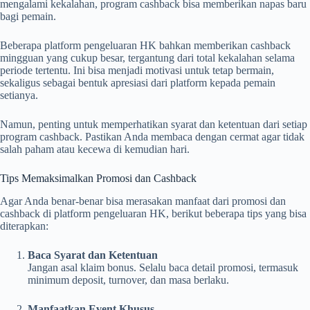
mengalami kekalahan, program cashback bisa memberikan napas baru
bagi pemain.
Beberapa platform pengeluaran HK bahkan memberikan cashback
mingguan yang cukup besar, tergantung dari total kekalahan selama
periode tertentu. Ini bisa menjadi motivasi untuk tetap bermain,
sekaligus sebagai bentuk apresiasi dari platform kepada pemain
setianya.
Namun, penting untuk memperhatikan syarat dan ketentuan dari setiap
program cashback. Pastikan Anda membaca dengan cermat agar tidak
salah paham atau kecewa di kemudian hari.
Tips Memaksimalkan Promosi dan Cashback
Agar Anda benar-benar bisa merasakan manfaat dari promosi dan
cashback di platform pengeluaran HK, berikut beberapa tips yang bisa
diterapkan:
Baca Syarat dan Ketentuan
Jangan asal klaim bonus. Selalu baca detail promosi, termasuk
minimum deposit, turnover, dan masa berlaku.
Manfaatkan Event Khusus