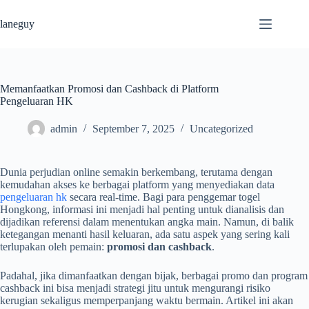
Skip
to
laneguy
content
Memanfaatkan Promosi dan Cashback di Platform
Pengeluaran HK
admin
September 7, 2025
Uncategorized
Dunia perjudian online semakin berkembang, terutama dengan
kemudahan akses ke berbagai platform yang menyediakan data
pengeluaran hk
secara real-time. Bagi para penggemar togel
Hongkong, informasi ini menjadi hal penting untuk dianalisis dan
dijadikan referensi dalam menentukan angka main. Namun, di balik
ketegangan menanti hasil keluaran, ada satu aspek yang sering kali
terlupakan oleh pemain:
promosi dan cashback
.
Padahal, jika dimanfaatkan dengan bijak, berbagai promo dan program
cashback ini bisa menjadi strategi jitu untuk mengurangi risiko
kerugian sekaligus memperpanjang waktu bermain. Artikel ini akan