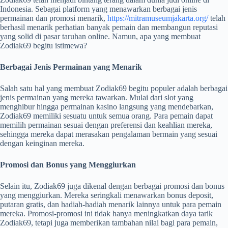
Indonesia. Sebagai platform yang menawarkan berbagai jenis
permainan dan promosi menarik,
https://mitramuseumjakarta.org/
telah
berhasil menarik perhatian banyak pemain dan membangun reputasi
yang solid di pasar taruhan online. Namun, apa yang membuat
Zodiak69 begitu istimewa?
Berbagai Jenis Permainan yang Menarik
Salah satu hal yang membuat Zodiak69 begitu populer adalah berbagai
jenis permainan yang mereka tawarkan. Mulai dari slot yang
menghibur hingga permainan kasino langsung yang mendebarkan,
Zodiak69 memiliki sesuatu untuk semua orang. Para pemain dapat
memilih permainan sesuai dengan preferensi dan keahlian mereka,
sehingga mereka dapat merasakan pengalaman bermain yang sesuai
dengan keinginan mereka.
Promosi dan Bonus yang Menggiurkan
Selain itu, Zodiak69 juga dikenal dengan berbagai promosi dan bonus
yang menggiurkan. Mereka seringkali menawarkan bonus deposit,
putaran gratis, dan hadiah-hadiah menarik lainnya untuk para pemain
mereka. Promosi-promosi ini tidak hanya meningkatkan daya tarik
Zodiak69, tetapi juga memberikan tambahan nilai bagi para pemain,