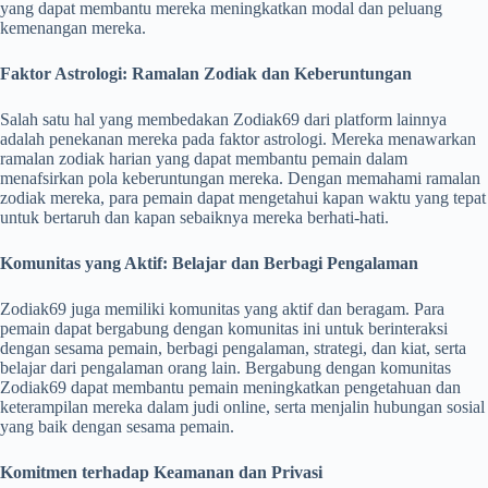
yang dapat membantu mereka meningkatkan modal dan peluang
kemenangan mereka.
Faktor Astrologi: Ramalan Zodiak dan Keberuntungan
Salah satu hal yang membedakan Zodiak69 dari platform lainnya
adalah penekanan mereka pada faktor astrologi. Mereka menawarkan
ramalan zodiak harian yang dapat membantu pemain dalam
menafsirkan pola keberuntungan mereka. Dengan memahami ramalan
zodiak mereka, para pemain dapat mengetahui kapan waktu yang tepat
untuk bertaruh dan kapan sebaiknya mereka berhati-hati.
Komunitas yang Aktif: Belajar dan Berbagi Pengalaman
Zodiak69 juga memiliki komunitas yang aktif dan beragam. Para
pemain dapat bergabung dengan komunitas ini untuk berinteraksi
dengan sesama pemain, berbagi pengalaman, strategi, dan kiat, serta
belajar dari pengalaman orang lain. Bergabung dengan komunitas
Zodiak69 dapat membantu pemain meningkatkan pengetahuan dan
keterampilan mereka dalam judi online, serta menjalin hubungan sosial
yang baik dengan sesama pemain.
Komitmen terhadap Keamanan dan Privasi