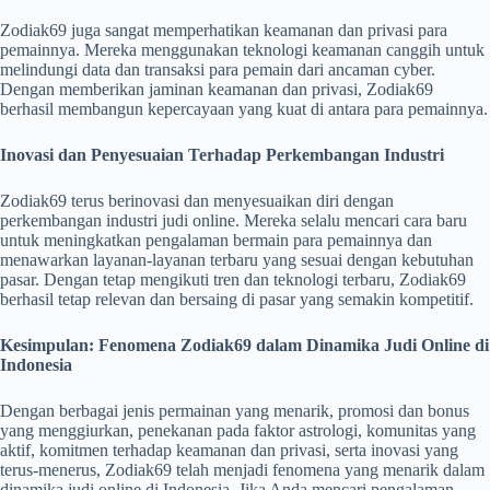
Zodiak69 juga sangat memperhatikan keamanan dan privasi para
pemainnya. Mereka menggunakan teknologi keamanan canggih untuk
melindungi data dan transaksi para pemain dari ancaman cyber.
Dengan memberikan jaminan keamanan dan privasi, Zodiak69
berhasil membangun kepercayaan yang kuat di antara para pemainnya.
Inovasi dan Penyesuaian Terhadap Perkembangan Industri
Zodiak69 terus berinovasi dan menyesuaikan diri dengan
perkembangan industri judi online. Mereka selalu mencari cara baru
untuk meningkatkan pengalaman bermain para pemainnya dan
menawarkan layanan-layanan terbaru yang sesuai dengan kebutuhan
pasar. Dengan tetap mengikuti tren dan teknologi terbaru, Zodiak69
berhasil tetap relevan dan bersaing di pasar yang semakin kompetitif.
Kesimpulan: Fenomena Zodiak69 dalam Dinamika Judi Online di
Indonesia
Dengan berbagai jenis permainan yang menarik, promosi dan bonus
yang menggiurkan, penekanan pada faktor astrologi, komunitas yang
aktif, komitmen terhadap keamanan dan privasi, serta inovasi yang
terus-menerus, Zodiak69 telah menjadi fenomena yang menarik dalam
dinamika judi online di Indonesia. Jika Anda mencari pengalaman