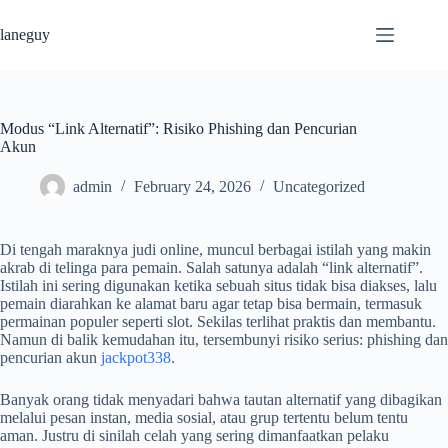
Skip
to
laneguy
content
Modus “Link Alternatif”: Risiko Phishing dan Pencurian
Akun
admin
February 24, 2026
Uncategorized
Di tengah maraknya judi online, muncul berbagai istilah yang makin
akrab di telinga para pemain. Salah satunya adalah “link alternatif”.
Istilah ini sering digunakan ketika sebuah situs tidak bisa diakses, lalu
pemain diarahkan ke alamat baru agar tetap bisa bermain, termasuk
permainan populer seperti slot. Sekilas terlihat praktis dan membantu.
Namun di balik kemudahan itu, tersembunyi risiko serius: phishing dan
pencurian akun
jackpot338
.
Banyak orang tidak menyadari bahwa tautan alternatif yang dibagikan
melalui pesan instan, media sosial, atau grup tertentu belum tentu
aman. Justru di sinilah celah yang sering dimanfaatkan pelaku