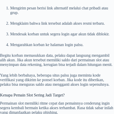
Mengirim pesan berisi link alternatif melalui chat pribadi atau
grup.
Mengklaim bahwa link tersebut adalah akses resmi terbaru.
Mendesak korban untuk segera login agar akun tidak diblokir.
Mengarahkan korban ke halaman login palsu.
Begitu korban memasukkan data, pelaku dapat langsung mengambil
alih akun. Jika akun tersebut memiliki saldo dari permainan slot atau
menyimpan data rekening, kerugian bisa terjadi dalam hitungan menit.
Yang lebih berbahaya, beberapa situs palsu juga meminta kode
verifikasi yang dikirim ke ponsel korban. Jika kode itu diberikan,
pelaku bisa menguras saldo atau mengganti akses login sepenuhnya.
Kenapa Pemain Slot Sering Jadi Target?
Permainan slot memiliki ritme cepat dan pemainnya cenderung ingin
segera kembali bermain ketika akses terhambat. Rasa tidak sabar inilah
yang dimanfaatkan pelaku phishing.