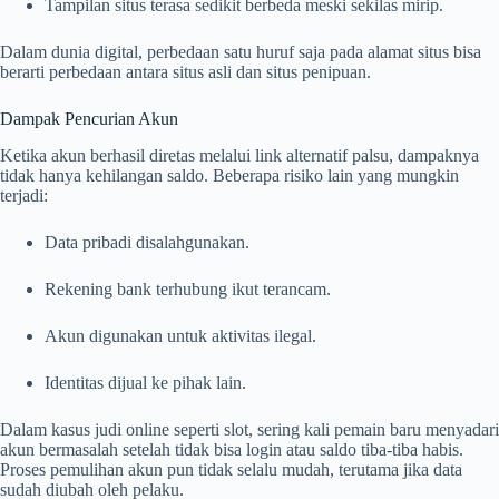
Tampilan situs terasa sedikit berbeda meski sekilas mirip.
Dalam dunia digital, perbedaan satu huruf saja pada alamat situs bisa
berarti perbedaan antara situs asli dan situs penipuan.
Dampak Pencurian Akun
Ketika akun berhasil diretas melalui link alternatif palsu, dampaknya
tidak hanya kehilangan saldo. Beberapa risiko lain yang mungkin
terjadi:
Data pribadi disalahgunakan.
Rekening bank terhubung ikut terancam.
Akun digunakan untuk aktivitas ilegal.
Identitas dijual ke pihak lain.
Dalam kasus judi online seperti slot, sering kali pemain baru menyadari
akun bermasalah setelah tidak bisa login atau saldo tiba-tiba habis.
Proses pemulihan akun pun tidak selalu mudah, terutama jika data
sudah diubah oleh pelaku.