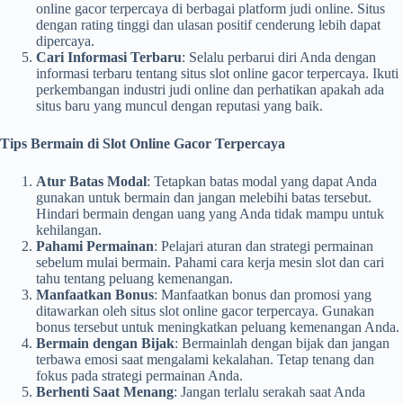
online gacor terpercaya di berbagai platform judi online. Situs
dengan rating tinggi dan ulasan positif cenderung lebih dapat
dipercaya.
Cari Informasi Terbaru
: Selalu perbarui diri Anda dengan
informasi terbaru tentang situs slot online gacor terpercaya. Ikuti
perkembangan industri judi online dan perhatikan apakah ada
situs baru yang muncul dengan reputasi yang baik.
Tips Bermain di Slot Online Gacor Terpercaya
Atur Batas Modal
: Tetapkan batas modal yang dapat Anda
gunakan untuk bermain dan jangan melebihi batas tersebut.
Hindari bermain dengan uang yang Anda tidak mampu untuk
kehilangan.
Pahami Permainan
: Pelajari aturan dan strategi permainan
sebelum mulai bermain. Pahami cara kerja mesin slot dan cari
tahu tentang peluang kemenangan.
Manfaatkan Bonus
: Manfaatkan bonus dan promosi yang
ditawarkan oleh situs slot online gacor terpercaya. Gunakan
bonus tersebut untuk meningkatkan peluang kemenangan Anda.
Bermain dengan Bijak
: Bermainlah dengan bijak dan jangan
terbawa emosi saat mengalami kekalahan. Tetap tenang dan
fokus pada strategi permainan Anda.
Berhenti Saat Menang
: Jangan terlalu serakah saat Anda