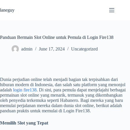
Skip
to
laneguy
content
Panduan Bermain Slot Online untuk Pemula di Login Fire138
admin
June 17, 2024
Uncategorized
Dunia perjudian online telah menjadi bagian tak terpisahkan dari
hiburan modern di Indonesia, dan salah satu platform yang menonjol
adalah
login fire138
. Di sini, para pemula dapat menjelajahi berbagai
permainan slot online yang menarik, termasuk yang dikembangkan
oleh penyedia terkemuka seperti Habanero. Bagi mereka yang baru
memulai perjalanan mereka dalam dunia slot online, berikut adalah
panduan praktis untuk memulai di Login Fire138.
Memilih Slot yang Tepat