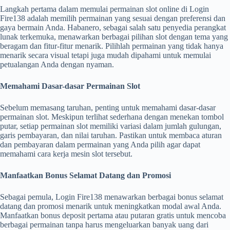
Langkah pertama dalam memulai permainan slot online di Login
Fire138 adalah memilih permainan yang sesuai dengan preferensi dan
gaya bermain Anda. Habanero, sebagai salah satu penyedia perangkat
lunak terkemuka, menawarkan berbagai pilihan slot dengan tema yang
beragam dan fitur-fitur menarik. Pilihlah permainan yang tidak hanya
menarik secara visual tetapi juga mudah dipahami untuk memulai
petualangan Anda dengan nyaman.
Memahami Dasar-dasar Permainan Slot
Sebelum memasang taruhan, penting untuk memahami dasar-dasar
permainan slot. Meskipun terlihat sederhana dengan menekan tombol
putar, setiap permainan slot memiliki variasi dalam jumlah gulungan,
garis pembayaran, dan nilai taruhan. Pastikan untuk membaca aturan
dan pembayaran dalam permainan yang Anda pilih agar dapat
memahami cara kerja mesin slot tersebut.
Manfaatkan Bonus Selamat Datang dan Promosi
Sebagai pemula, Login Fire138 menawarkan berbagai bonus selamat
datang dan promosi menarik untuk meningkatkan modal awal Anda.
Manfaatkan bonus deposit pertama atau putaran gratis untuk mencoba
berbagai permainan tanpa harus mengeluarkan banyak uang dari