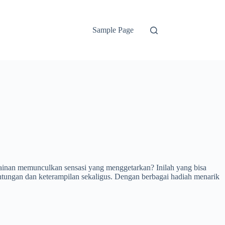
Sample Page
ainan memunculkan sensasi yang menggetarkan? Inilah yang bisa
ntungan dan keterampilan sekaligus. Dengan berbagai hadiah menarik