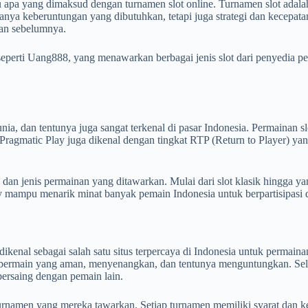
 apa yang dimaksud dengan turnamen slot online. Turnamen slot adal
ya keberuntungan yang dibutuhkan, tetapi juga strategi dan kecepatan 
an sebelumnya.
 seperti Uang888, yang menawarkan berbagai jenis slot dari penyedia p
unia, dan tentunya juga sangat terkenal di pasar Indonesia. Permainan s
u, Pragmatic Play juga dikenal dengan tingkat RTP (Return to Player) y
dan jenis permainan yang ditawarkan. Mulai dari slot klasik hingga ya
lay mampu menarik minat banyak pemain Indonesia untuk berpartisipasi
 dikenal sebagai salah satu situs terpercaya di Indonesia untuk permai
ermain yang aman, menyenangkan, dan tentunya menguntungkan. Selai
ersaing dengan pemain lain.
rnamen yang mereka tawarkan. Setiap turnamen memiliki syarat dan ke