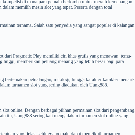
ah kompetisi di mana para pemain berlomba untuk meraih kemenangan
dalam memilih mesin slot yang tepat. Peserta dengan total
ermainan ternama. Salah satu penyedia yang sangat populer di kalangan
lot dari Pragmatic Play memiliki ciri khas grafis yang menawan, tema-
ang tinggi, memberikan peluang menang yang lebih besar bagi para
ng bertemakan petualangan, mitologi, hingga karakter-karakter menarik
 dalam turnamen slot yang sering diadakan oleh Uang888.
nan slot online. Dengan berbagai pilihan permainan slot dari pengembang
n itu, Uang888 sering kali mengadakan turnamen slot online yang
tentuan yang jelas, sehingga pemain dapat mengikuti turnamen