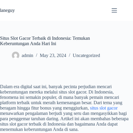
Skip
to
laneguy
content
Situs Slot Gacor Terbaik di Indonesia: Temukan
Keberuntungan Anda Hari Ini
admin
May 23, 2024
Uncategorized
Dalam era digital saat ini, banyak pecinta perjudian mencari
keberuntungan mereka melalui situs slot gacor. Di Indonesia,
fenomena ini semakin populer, di mana banyak pemain mencari
platform terbaik untuk meraih kemenangan besar. Dari tema yang
beragam hingga fitur bonus yang menggiurkan,
situs slot gacor
menawarkan pengalaman berjudi yang seru dan mengasyikkan bagi
para penggemar taruhan daring. Artikel ini akan membahas beberapa
situs slot gacor terbaik di Indonesia dan bagaimana Anda dapat
menemukan keberuntungan Anda di sana.