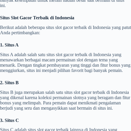
banyak kesempatan untuk meraih hadiah besar saat bermain di situs
ini.
Situs Slot Gacor Terbaik di Indonesia
Berikut adalah beberapa situs slot gacor terbaik di Indonesia yang patut
Anda pertimbangkan:
1. Situs A
Situs A adalah salah satu situs slot gacor terbaik di Indonesia yang
menawarkan berbagai macam permainan slot dengan tema yang
menarik. Dengan tingkat pembayaran yang tinggi dan fitur bonus yang
menggiurkan, situs ini menjadi pilihan favorit bagi banyak pemain.
2. Situs B
Situs B juga merupakan salah satu situs slot gacor terbaik di Indonesia
yang dikenal karena koleksi permainan slotnya yang beragam dan fitur
bonus yang melimpah. Para pemain dapat menikmati pengalaman
berjudi yang seru dan mengasyikkan saat bermain di situs ini.
3. Situs C
Situs C adalah situs slot gacor terbaik lainnya di Indonesia yang