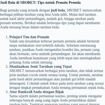
Judi Bola di SBOBET: Tips untuk Pemain Pemula
Bagi pemula yang tertarik dengan
judi bola
, SBOBET menawarkan
berbagai pilihan taruhan yang bisa Anda pilih. Mulai dari taruhan
untuk hasil akhir pertandingan, jumlah gol, hingga taruhan pada
pemain tertentu. Berikut adalah beberapa tips yang dapat membantu
Anda menang besar dalam taruhan bola:
Pelajari Tim dan Pemain
Salah satu kesalahan terbesar pemain pemula adalah bertaruh
tanpa melakukan riset terlebih dahulu. Sebelum memasang
taruhan, pastikan Anda mengetahui kondisi tim, pemain yang
akan bermain, serta statistik pertandingan. Ini akan membantu
Anda membuat keputusan yang lebih tepat dan meningkatkan
peluang Anda untuk menang.
Manfaatkan Jenis Taruhan yang Tepat
SBOBET menawarkan berbagai jenis taruhan, dan tidak semua
jenis taruhan cocok untuk semua orang. Untuk pemula, taruhan
pada hasil akhir pertandingan atau jumlah gol lebih mudah
dimengerti. Cobalah untuk fokus pada jenis taruhan yang sesuai
dengan tingkat pemahaman Anda tentang permainan sepak bola.
Atur Bankroll Anda dengan Bijak
Sama seperti dalam permainan kasino, penting untuk mengatur
seberapa banyak uang yang ingin Anda pertaruhkan dalam
taruhan bola. Tentukan anggaran taruhan yang sesuai dengan