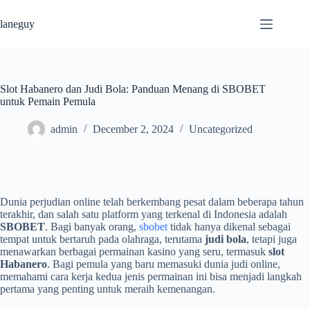
Skip
to
laneguy
content
Slot Habanero dan Judi Bola: Panduan Menang di SBOBET
untuk Pemain Pemula
admin
December 2, 2024
Uncategorized
Dunia perjudian online telah berkembang pesat dalam beberapa tahun
terakhir, dan salah satu platform yang terkenal di Indonesia adalah
SBOBET
. Bagi banyak orang,
sbobet
tidak hanya dikenal sebagai
tempat untuk bertaruh pada olahraga, terutama
judi bola
, tetapi juga
menawarkan berbagai permainan kasino yang seru, termasuk
slot
Habanero
. Bagi pemula yang baru memasuki dunia judi online,
memahami cara kerja kedua jenis permainan ini bisa menjadi langkah
pertama yang penting untuk meraih kemenangan.