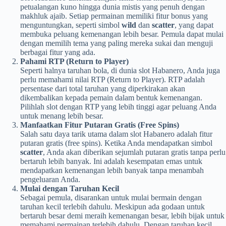
petualangan kuno hingga dunia mistis yang penuh dengan
makhluk ajaib. Setiap permainan memiliki fitur bonus yang
menguntungkan, seperti simbol
wild
dan
scatter
, yang dapat
membuka peluang kemenangan lebih besar. Pemula dapat mulai
dengan memilih tema yang paling mereka sukai dan menguji
berbagai fitur yang ada.
Pahami RTP (Return to Player)
Seperti halnya taruhan bola, di dunia slot Habanero, Anda juga
perlu memahami nilai RTP (Return to Player). RTP adalah
persentase dari total taruhan yang diperkirakan akan
dikembalikan kepada pemain dalam bentuk kemenangan.
Pilihlah slot dengan RTP yang lebih tinggi agar peluang Anda
untuk menang lebih besar.
Manfaatkan Fitur Putaran Gratis (Free Spins)
Salah satu daya tarik utama dalam slot Habanero adalah fitur
putaran gratis (free spins). Ketika Anda mendapatkan simbol
scatter
, Anda akan diberikan sejumlah putaran gratis tanpa perlu
bertaruh lebih banyak. Ini adalah kesempatan emas untuk
mendapatkan kemenangan lebih banyak tanpa menambah
pengeluaran Anda.
Mulai dengan Taruhan Kecil
Sebagai pemula, disarankan untuk mulai bermain dengan
taruhan kecil terlebih dahulu. Meskipun ada godaan untuk
bertaruh besar demi meraih kemenangan besar, lebih bijak untuk
memahami permainan terlebih dahulu. Dengan taruhan kecil,