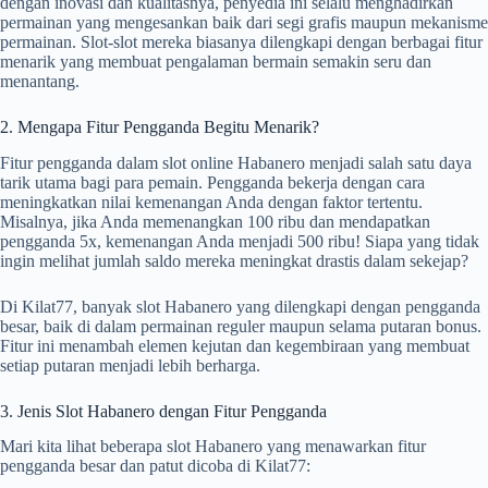
dengan inovasi dan kualitasnya, penyedia ini selalu menghadirkan
permainan yang mengesankan baik dari segi grafis maupun mekanisme
permainan. Slot-slot mereka biasanya dilengkapi dengan berbagai fitur
menarik yang membuat pengalaman bermain semakin seru dan
menantang.
2. Mengapa Fitur Pengganda Begitu Menarik?
Fitur pengganda dalam slot online Habanero menjadi salah satu daya
tarik utama bagi para pemain. Pengganda bekerja dengan cara
meningkatkan nilai kemenangan Anda dengan faktor tertentu.
Misalnya, jika Anda memenangkan 100 ribu dan mendapatkan
pengganda 5x, kemenangan Anda menjadi 500 ribu! Siapa yang tidak
ingin melihat jumlah saldo mereka meningkat drastis dalam sekejap?
Di Kilat77, banyak slot Habanero yang dilengkapi dengan pengganda
besar, baik di dalam permainan reguler maupun selama putaran bonus.
Fitur ini menambah elemen kejutan dan kegembiraan yang membuat
setiap putaran menjadi lebih berharga.
3. Jenis Slot Habanero dengan Fitur Pengganda
Mari kita lihat beberapa slot Habanero yang menawarkan fitur
pengganda besar dan patut dicoba di Kilat77: