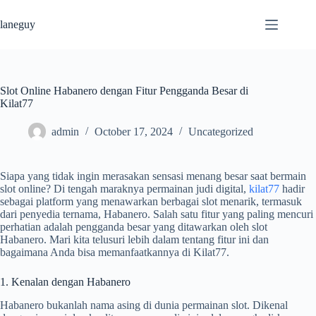
Skip
to
laneguy
content
Slot Online Habanero dengan Fitur Pengganda Besar di
Kilat77
admin
October 17, 2024
Uncategorized
Siapa yang tidak ingin merasakan sensasi menang besar saat bermain
slot online? Di tengah maraknya permainan judi digital,
kilat77
hadir
sebagai platform yang menawarkan berbagai slot menarik, termasuk
dari penyedia ternama, Habanero. Salah satu fitur yang paling mencuri
perhatian adalah pengganda besar yang ditawarkan oleh slot
Habanero. Mari kita telusuri lebih dalam tentang fitur ini dan
bagaimana Anda bisa memanfaatkannya di Kilat77.
1. Kenalan dengan Habanero
Habanero bukanlah nama asing di dunia permainan slot. Dikenal