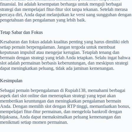
finansial. Ini adalah kesempatan berharga untuk menguji berbagai
strategi dan mempelajari fitur-fitur slot tanpa tekanan. Setelah merasa
percaya diri, Anda dapat melanjutkan ke versi uang sungguhan dengan
pengetahuan dan pengalaman yang lebih baik.
Tetap Sabar dan Fokus
Kesabaran dan fokus adalah kualitas penting yang harus dimiliki oleh
setiap pemain berpengalaman. Jangan tergoda untuk membuat
keputusan impulsif atau mengejar kerugian. Tetaplah tenang dan
bermain dengan strategi yang telah Anda tetapkan. Selalu ingat bahwa
slot adalah permainan berbasis keberuntungan, dan meskipun strategi
dapat meningkatkan peluang, tidak ada jaminan kemenangan.
Kesimpulan
Sebagai pemain berpengalaman di Rupiah138, memahami berbagai
aspek dari slot online dan menerapkan strategi yang tepat akan
memberikan keuntungan dan meningkatkan pengalaman bermain
Anda. Dengan memilih slot dengan RTP tinggi, memanfaatkan bonus,
mempelajari fitur-fitur permainan, dan mengelola bankroll dengan
bijaksana, Anda dapat memaksimalkan peluang kemenangan dan
menikmati setiap momen permainan.