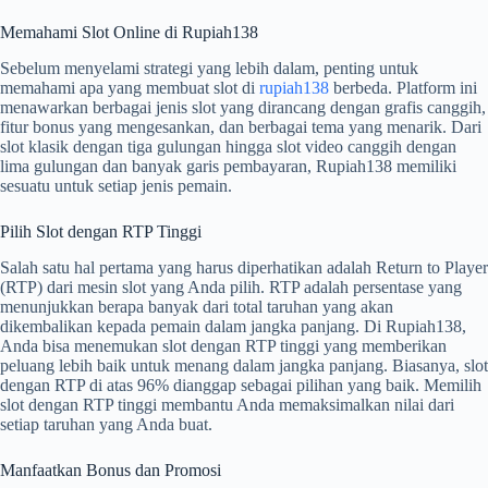
Memahami Slot Online di Rupiah138
Sebelum menyelami strategi yang lebih dalam, penting untuk
memahami apa yang membuat slot di
rupiah138
berbeda. Platform ini
menawarkan berbagai jenis slot yang dirancang dengan grafis canggih,
fitur bonus yang mengesankan, dan berbagai tema yang menarik. Dari
slot klasik dengan tiga gulungan hingga slot video canggih dengan
lima gulungan dan banyak garis pembayaran, Rupiah138 memiliki
sesuatu untuk setiap jenis pemain.
Pilih Slot dengan RTP Tinggi
Salah satu hal pertama yang harus diperhatikan adalah Return to Player
(RTP) dari mesin slot yang Anda pilih. RTP adalah persentase yang
menunjukkan berapa banyak dari total taruhan yang akan
dikembalikan kepada pemain dalam jangka panjang. Di Rupiah138,
Anda bisa menemukan slot dengan RTP tinggi yang memberikan
peluang lebih baik untuk menang dalam jangka panjang. Biasanya, slot
dengan RTP di atas 96% dianggap sebagai pilihan yang baik. Memilih
slot dengan RTP tinggi membantu Anda memaksimalkan nilai dari
setiap taruhan yang Anda buat.
Manfaatkan Bonus dan Promosi