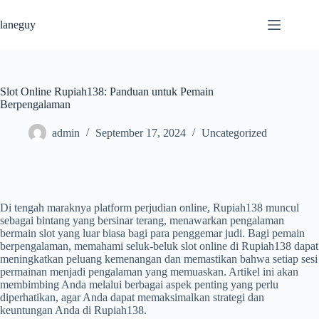
Skip
to
laneguy
content
Slot Online Rupiah138: Panduan untuk Pemain
Berpengalaman
admin
September 17, 2024
Uncategorized
Di tengah maraknya platform perjudian online, Rupiah138 muncul
sebagai bintang yang bersinar terang, menawarkan pengalaman
bermain slot yang luar biasa bagi para penggemar judi. Bagi pemain
berpengalaman, memahami seluk-beluk slot online di Rupiah138 dapat
meningkatkan peluang kemenangan dan memastikan bahwa setiap sesi
permainan menjadi pengalaman yang memuaskan. Artikel ini akan
membimbing Anda melalui berbagai aspek penting yang perlu
diperhatikan, agar Anda dapat memaksimalkan strategi dan
keuntungan Anda di Rupiah138.