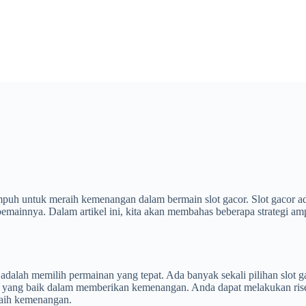
puh untuk meraih kemenangan dalam bermain slot gacor. Slot gacor adal
pemainnya. Dalam artikel ini, kita akan membahas beberapa strategi
lah memilih permainan yang tepat. Ada banyak sekali pilihan slot gaco
i yang baik dalam memberikan kemenangan. Anda dapat melakukan riset 
raih kemenangan.