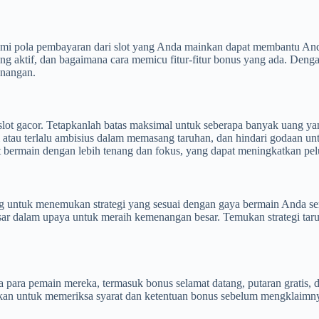
ami pola pembayaran dari slot yang Anda mainkan dapat membantu An
ng aktif, dan bagaimana cara memicu fitur-fitur bonus yang ada. Den
enangan.
lot gacor. Tetapkanlah batas maksimal untuk seberapa banyak uang yan
mosi atau terlalu ambisius dalam memasang taruhan, dan hindari godaan
 bermain dengan lebih tenang dan fokus, yang dapat meningkatkan p
ing untuk menemukan strategi yang sesuai dengan gaya bermain Anda s
esar dalam upaya untuk meraih kemenangan besar. Temukan strategi ta
para pemain mereka, termasuk bonus selamat datang, putaran gratis, 
n untuk memeriksa syarat dan ketentuan bonus sebelum mengklaimnya