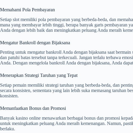
Memahami Pola Pembayaran
Setiap slot memiliki pola pembayaran yang berbeda-beda, dan memah
mana yang membayar lebih tinggi, berapa banyak garis pembayaran ya
Anda dengan lebih baik dan meningkatkan peluang Anda meraih kem
Mengatur Bankroll dengan Bijaksana
Penting untuk mengatur bankroll Anda dengan bijaksana saat bermain s
dan patuhi batas tersebut tanpa terkecuali. Jangan terlalu terbawa e
Anda. Dengan mengelola bankroll Anda dengan bijaksana, Anda dapat
Menerapkan Strategi Taruhan yang Tepat
Setiap pemain memiliki strategi taruhan yang berbeda-beda, dan pent
secara konsisten, sementara yang lain lebih suka memasang taruhan b
konsisten.
Memanfaatkan Bonus dan Promosi
Banyak kasino online menawarkan berbagai bonus dan promosi kepada 
untuk meningkatkan peluang Anda meraih kemenangan. Namun, pastika
berlaku.