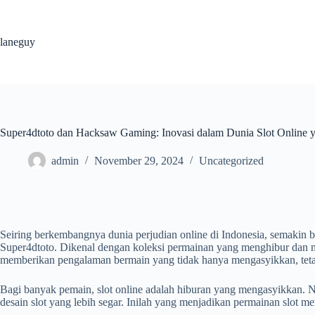
Skip
to
content
laneguy
Super4dtoto dan Hacksaw Gaming: Inovasi dalam Dunia Slot Online y
admin
November 29, 2024
Uncategorized
Seiring berkembangnya dunia perjudian online di Indonesia, semakin 
Super4dtoto. Dikenal dengan koleksi permainan yang menghibur dan 
memberikan pengalaman bermain yang tidak hanya mengasyikkan, tetap
Bagi banyak pemain, slot online adalah hiburan yang mengasyikkan.
desain slot yang lebih segar. Inilah yang menjadikan permainan slot m