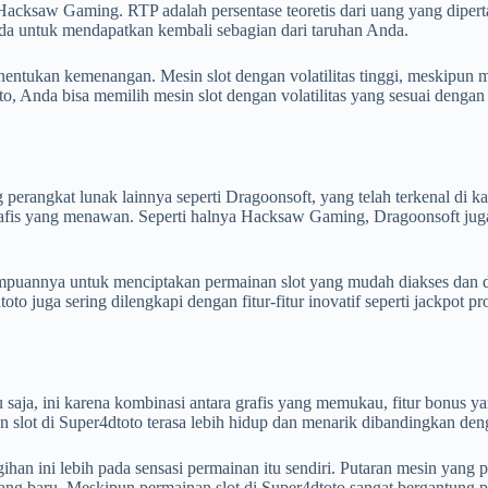
i Hacksaw Gaming. RTP adalah persentase teoretis dari uang yang dipe
da untuk mendapatkan kembali sebagian dari taruhan Anda.
 menentukan kemenangan. Mesin slot dengan volatilitas tinggi, meskip
oto, Anda bisa memilih mesin slot dengan volatilitas yang sesuai denga
rangkat lunak lainnya seperti Dragoonsoft, yang telah terkenal di
grafis yang menawan. Seperti halnya Hacksaw Gaming, Dragoonsoft jug
mpuannya untuk menciptakan permainan slot yang mudah diakses dan 
to juga sering dilengkapi dengan fitur-fitur inovatif seperti jackpot 
u saja, ini karena kombinasi antara grafis yang memukau, fitur bonu
lot di Super4dtoto terasa lebih hidup dan menarik dibandingkan deng
han ini lebih pada sensasi permainan itu sendiri. Putaran mesin yang p
yang baru. Meskipun permainan slot di Super4dtoto sangat bergantung p