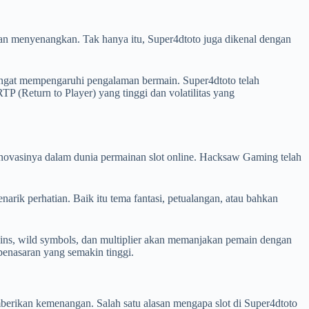
dan menyenangkan. Tak hanya itu, Super4dtoto juga dikenal dengan
 sangat mempengaruhi pengalaman bermain. Super4dtoto telah
(Return to Player) yang tinggi dan volatilitas yang
novasinya dalam dunia permainan slot online. Hacksaw Gaming telah
arik perhatian. Baik itu tema fantasi, petualangan, atau bahkan
 spins, wild symbols, dan multiplier akan memanjakan pemain dengan
 penasaran yang semakin tinggi.
berikan kemenangan. Salah satu alasan mengapa slot di Super4dtoto