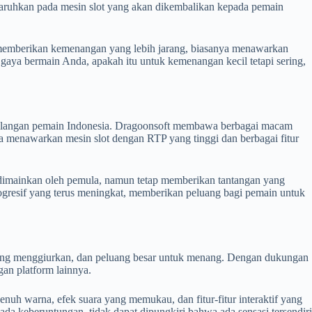
rtaruhkan pada mesin slot yang akan dikembalikan kepada pemain
un memberikan kemenangan yang lebih jarang, biasanya menawarkan
n gaya bermain Anda, apakah itu untuk kemenangan kecil tetapi sering,
 kalangan pemain Indonesia. Dragoonsoft membawa berbagai macam
a menawarkan mesin slot dengan RTP yang tinggi dan berbagai fitur
dimainkan oleh pemula, namun tetap memberikan tantangan yang
progresif yang terus meningkat, memberikan peluang bagi pemain untuk
s yang menggiurkan, dan peluang besar untuk menang. Dengan dukungan
an platform lainnya.
enuh warna, efek suara yang memukau, dan fitur-fitur interaktif yang
ada keberuntungan, tidak dapat dipungkiri bahwa ada sensasi tersendiri