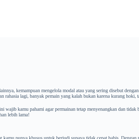
 lainnya, kemampuan mengelola modal atau yang sering disebut dengan 
n rahasia lagi, banyak pemain yang kalah bukan karena kurang hoki, 
l ini wajib kamu pahami agar permainan tetap menyenangkan dan tidak 
an lebih lama!
g kamu punya khusus untuk berjudi supaya tidak cepat habis. Dengan 