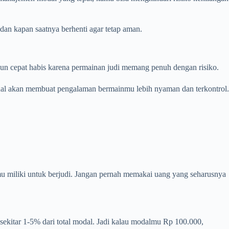
an kapan saatnya berhenti agar tetap aman.
apun cepat habis karena permainan judi memang penuh dengan risiko.
odal akan membuat pengalaman bermainmu lebih nyaman dan terkontrol.
mu miliki untuk berjudi. Jangan pernah memakai uang yang seharusnya
 sekitar 1-5% dari total modal. Jadi kalau modalmu Rp 100.000,