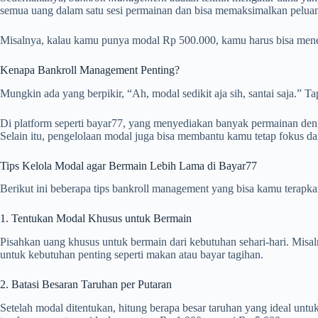
semua uang dalam satu sesi permainan dan bisa memaksimalkan pelua
Misalnya, kalau kamu punya modal Rp 500.000, kamu harus bisa menent
Kenapa Bankroll Management Penting?
Mungkin ada yang berpikir, “Ah, modal sedikit aja sih, santai saja.” 
Di platform seperti bayar77, yang menyediakan banyak permainan den
Selain itu, pengelolaan modal juga bisa membantu kamu tetap fokus d
Tips Kelola Modal agar Bermain Lebih Lama di Bayar77
Berikut ini beberapa tips bankroll management yang bisa kamu terapk
1. Tentukan Modal Khusus untuk Bermain
Pisahkan uang khusus untuk bermain dari kebutuhan sehari-hari. Mis
untuk kebutuhan penting seperti makan atau bayar tagihan.
2. Batasi Besaran Taruhan per Putaran
Setelah modal ditentukan, hitung berapa besar taruhan yang ideal untu