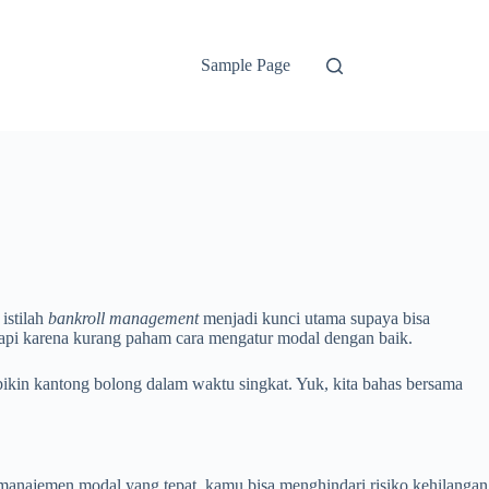
Sample Page
istilah
bankroll management
menjadi kunci utama supaya bisa
tapi karena kurang paham cara mengatur modal dengan baik.
bikin kantong bolong dalam waktu singkat. Yuk, kita bahas bersama
manajemen modal yang tepat, kamu bisa menghindari risiko kehilangan