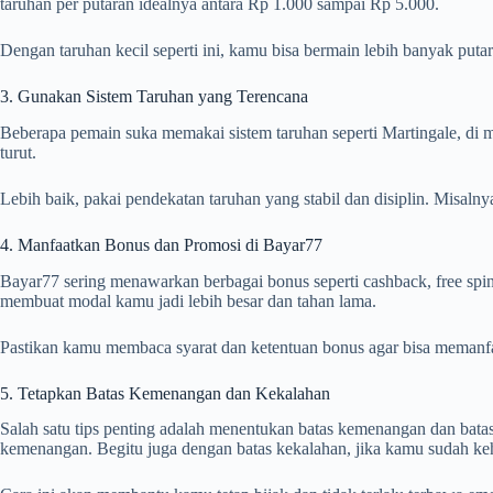
taruhan per putaran idealnya antara Rp 1.000 sampai Rp 5.000.
Dengan taruhan kecil seperti ini, kamu bisa bermain lebih banyak p
3. Gunakan Sistem Taruhan yang Terencana
Beberapa pemain suka memakai sistem taruhan seperti Martingale, di m
turut.
Lebih baik, pakai pendekatan taruhan yang stabil dan disiplin. Misaln
4. Manfaatkan Bonus dan Promosi di Bayar77
Bayar77 sering menawarkan berbagai bonus seperti cashback, free spi
membuat modal kamu jadi lebih besar dan tahan lama.
Pastikan kamu membaca syarat dan ketentuan bonus agar bisa memanfa
5. Tetapkan Batas Kemenangan dan Kekalahan
Salah satu tips penting adalah menentukan batas kemenangan dan batas
kemenangan. Begitu juga dengan batas kekalahan, jika kamu sudah kehi