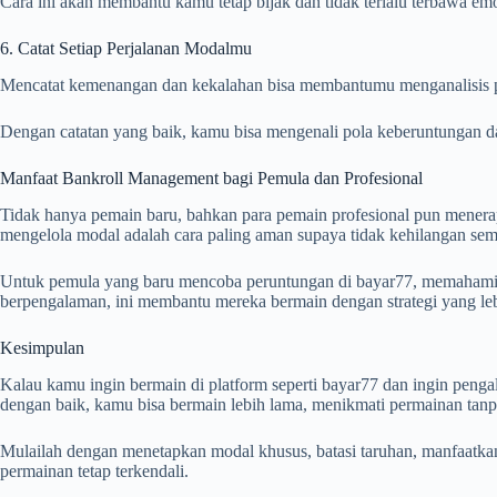
Cara ini akan membantu kamu tetap bijak dan tidak terlalu terbawa emo
6. Catat Setiap Perjalanan Modalmu
Mencatat kemenangan dan kekalahan bisa membantumu menganalisis per
Dengan catatan yang baik, kamu bisa mengenali pola keberuntungan dan
Manfaat Bankroll Management bagi Pemula dan Profesional
Tidak hanya pemain baru, bahkan para pemain profesional pun mener
mengelola modal adalah cara paling aman supaya tidak kehilangan se
Untuk pemula yang baru mencoba peruntungan di bayar77, memahami c
berpengalaman, ini membantu mereka bermain dengan strategi yang leb
Kesimpulan
Kalau kamu ingin bermain di platform seperti bayar77 dan ingin peng
dengan baik, kamu bisa bermain lebih lama, menikmati permainan tanp
Mulailah dengan menetapkan modal khusus, batasi taruhan, manfaatkan
permainan tetap terkendali.