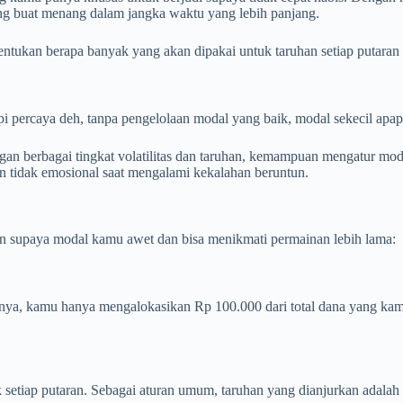
ng buat menang dalam jangka waktu yang lebih panjang.
ukan berapa banyak yang akan dipakai untuk taruhan setiap putaran d
Tapi percaya deh, tanpa pengelolaan modal yang baik, modal sekecil ap
gan berbagai tingkat volatilitas dan taruhan, kemampuan mengatur m
an tidak emosional saat mengalami kekalahan beruntun.
an supaya modal kamu awet dan bisa menikmati permainan lebih lama:
alnya, kamu hanya mengalokasikan Rp 100.000 dari total dana yang ka
k setiap putaran. Sebagai aturan umum, taruhan yang dianjurkan adalah