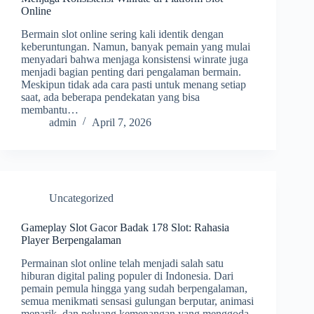
Online
Bermain slot online sering kali identik dengan
keberuntungan. Namun, banyak pemain yang mulai
menyadari bahwa menjaga konsistensi winrate juga
menjadi bagian penting dari pengalaman bermain.
Meskipun tidak ada cara pasti untuk menang setiap
saat, ada beberapa pendekatan yang bisa
membantu…
admin
April 7, 2026
Uncategorized
Gameplay Slot Gacor Badak 178 Slot: Rahasia
Player Berpengalaman
Permainan slot online telah menjadi salah satu
hiburan digital paling populer di Indonesia. Dari
pemain pemula hingga yang sudah berpengalaman,
semua menikmati sensasi gulungan berputar, animasi
menarik, dan peluang kemenangan yang menggoda.