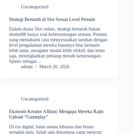
Uncategorized
Strategi Bertaruh di Slot Sesuai Level Pemain
Dalam dunia Slot online, strategi bertaruh bukan
sbobet88 hanya soal keberuntungan semata. Pemain
yang memahami cara menyesuaikan taruhan dengan
level pengalaman mereka biasanya bisa bermain
lebih lama, mengatur modal lebih efektif, dan tentu
saja, meningkatkan peluang meraih kemenangan.
Spinix sebagai…
admin
March 20, 2026
Uncategorized
Ekonomi Kreator Afiliasi: Mengapa Mereka Rajin
Upload “Gameplay”
Di era digital, batas antara hiburan dan bisnis
semakin tipis. Salah satu fenomena yang mencuri