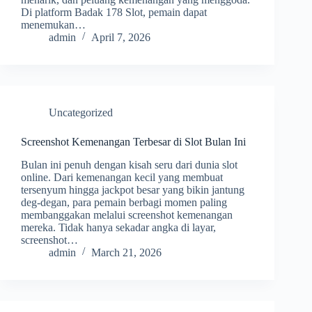
Di platform Badak 178 Slot, pemain dapat
menemukan…
admin
April 7, 2026
Uncategorized
Screenshot Kemenangan Terbesar di Slot Bulan Ini
Bulan ini penuh dengan kisah seru dari dunia slot
online. Dari kemenangan kecil yang membuat
tersenyum hingga jackpot besar yang bikin jantung
deg-degan, para pemain berbagi momen paling
membanggakan melalui screenshot kemenangan
mereka. Tidak hanya sekadar angka di layar,
screenshot…
admin
March 21, 2026