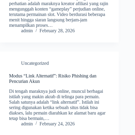
perhatian adalah maraknya kreator afiliasi yang rajin
mengunggah konten “gameplay” perjudian online,
terutama permainan slot. Video berdurasi beberapa
menit hingga siaran langsung berjam-jam
menampilkan proses…
admin
February 28, 2026
Uncategorized
Modus “Link Alternatif”: Risiko Phishing dan
Pencurian Akun
Di tengah maraknya judi online, muncul berbagai
istilah yang makin akrab di telinga para pemain.
Salah satunya adalah “link alternatif”. Istilah ini
sering digunakan ketika sebuah situs tidak bisa
diakses, lalu pemain diarahkan ke alamat baru agar
tetap bisa bermain,…
admin
February 24, 2026